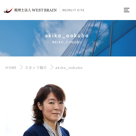
RECRUIT SITE
akiko_ookubo
AKIKO_OOKUBO
HOME
スタッフ紹介
akiko_ookubo