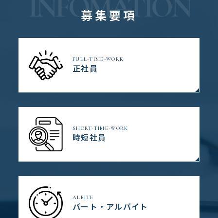
INFOMATION
募集要項
FULL-TIME-WORK
正社員
SHORT-TIME-WORK
時短社員
ALBITE
パート・アルバイト