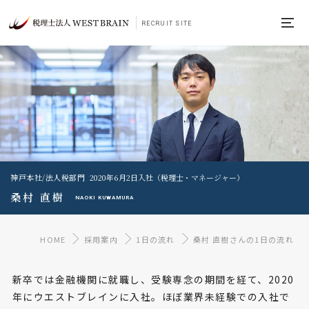
RECRUIT SITE
神戸本社/法人税部門
2020年6月2日入社（税理士・マネージャー）
桑村 直樹
NAOKI KUWAMURA
HOME
採用案内
1日の流れ
桑村 直樹さんの1日の流れ
新卒では金融機関に就職し、受験専念の期間を経て、2020
年にウエストブレインに入社。ほぼ業界未経験での入社で