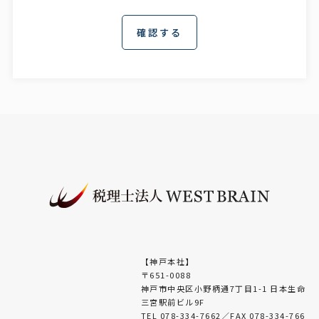
失・破損・改ざん・漏洩などを防止するため、
セキュリティシステムの維持・管理体制の整
備・社員教育の徹底等の必要な措置を講じ、安
全対策を実施し個人情報の厳重な管理を行ない
ます。
＜個人情報の利用目的＞
お客さまからお預かりした個人情報は、当社か
らのご連絡や業務のご案内やご質問に対する回
答として、電子メールや資料のご送付に利用い
たします。
＜個人情報の第三者への開示・提供の禁止＞
当社は、お客さまよりお預かりした個人情報を
適切に管理し、次のいずれかに該当する場合を
除き、個人情報を第三者に開示いたしません。
【神戸本社】
〒651-0088
・お客さまの同意がある場合
神戸市中央区小野柄通7丁目1-1 日本生命
・お客さまが希望されるサービスを行なうため
三宮駅前ビル9F
に当社が業務を委託する業者に対して開示する
TEL 078-334-7662／FAX 078-334-766