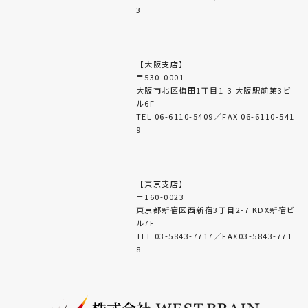
場合
3
・法令に基づき開示することが必要である場合
＜個人情報の安全対策＞
【大阪支店】
当社は、個人情報の正確性及び安全性確保のた
〒530-0001
めに、セキュリティに万全の対策を講じていま
大阪市北区梅田1丁目1-3 大阪駅前第3ビ
す。
ル6F
TEL 06-6110-5409／FAX 06-6110-541
9
＜ご本人の照会＞
お客さまがご本人の個人情報の照会・修正・削
除などをご希望される場合には、ご本人である
ことを確認の上、対応させていただきます。
【東京支店】
〒160-0023
東京都新宿区西新宿3丁目2-7 KDX新宿ビ
＜法令、規範の遵守と見直し＞
ル7F
当社は、保有する個人情報に関して適用される
TEL 03-5843-7717／FAX03-5843-771
日本の法令、その他規範を遵守するとともに、
8
本ポリシーの内容を適宜見直し、その改善に努
めます。