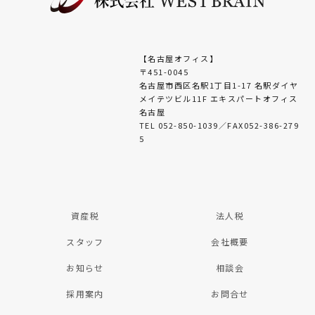
＜お問い合せ＞
当社の個人情報の取扱に関するお問い合せは下
記までご連絡ください。
税理士法人WEST BRAIN
【名古屋オフィス】
神戸市中央区小野柄通7丁目1-1 日本生命三宮駅
〒451-0045
前ビル9F
名古屋市西区名駅1丁目1-17 名駅ダイヤ
Mail:info@westbrain-tax.jp
メイテツビル11F エキスパートオフィス
名古屋
TEL 052-850-1039／FAX052-386-279
5
資産税
法人税
スタッフ
会社概要
お知らせ
相談会
採用案内
お問合せ